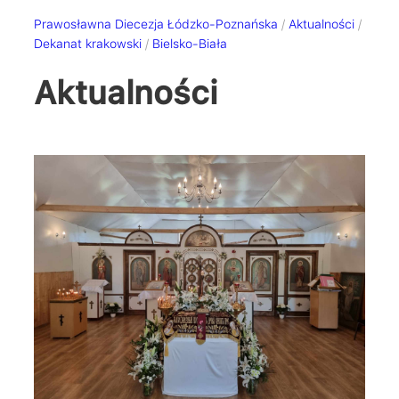
Prawosławna Diecezja Łódzko-Poznańska
/
Aktualności
/
Dekanat krakowski
/
Bielsko-Biała
Aktualności