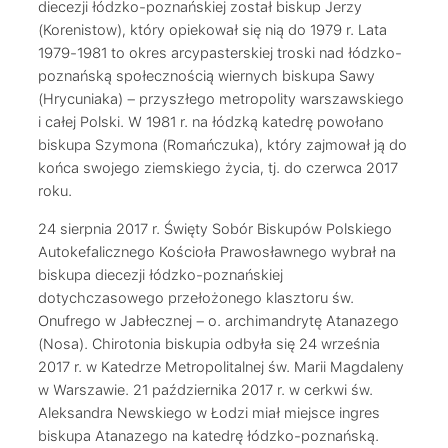
diecezji łódzko-poznańskiej został biskup Jerzy
(Korenistow), który opiekował się nią do 1979 r. Lata
1979-1981 to okres arcypasterskiej troski nad łódzko-
poznańską społecznością wiernych biskupa Sawy
(Hrycuniaka) – przyszłego metropolity warszawskiego
i całej Polski. W 1981 r. na łódzką katedrę powołano
biskupa Szymona (Romańczuka), który zajmował ją do
końca swojego ziemskiego życia, tj. do czerwca 2017
roku.
24 sierpnia 2017 r. Święty Sobór Biskupów Polskiego
Autokefalicznego Kościoła Prawosławnego wybrał na
biskupa diecezji łódzko-poznańskiej
dotychczasowego przełożonego klasztoru św.
Onufrego w Jabłecznej – o. archimandrytę Atanazego
(Nosa). Chirotonia biskupia odbyła się 24 września
2017 r. w Katedrze Metropolitalnej św. Marii Magdaleny
w Warszawie. 21 października 2017 r. w cerkwi św.
Aleksandra Newskiego w Łodzi miał miejsce ingres
biskupa Atanazego na katedrę łódzko-poznańską.