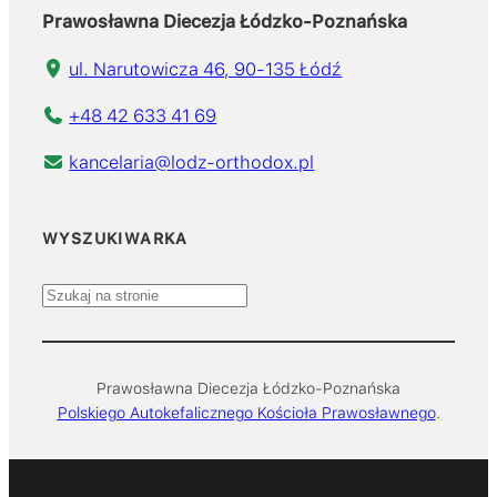
Prawosławna Diecezja Łódzko-Poznańska
ul. Narutowicza 46, 90-135 Łódź
+48 42 633 41 69
kancelaria@lodz-orthodox.pl
WYSZUKIWARKA
S
z
u
k
Prawosławna Diecezja Łódzko-Poznańska
a
Polskiego Autokefalicznego Kościoła Prawosławnego
.
j