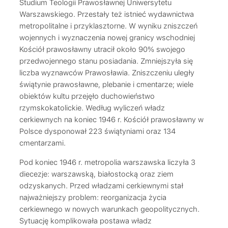
Studium Teologii Prawosławnej Uniwersytetu
Warszawskiego. Przestały też istnieć wydawnictwa
metropolitalne i przyklasztorne. W wyniku zniszczeń
wojennych i wyznaczenia nowej granicy wschodniej
Kościół prawosławny utracił około 90% swojego
przedwojennego stanu posiadania. Zmniejszyła się
liczba wyznawców Prawosławia. Zniszczeniu uległy
świątynie prawosławne, plebanie i cmentarze; wiele
obiektów kultu przejęło duchowieństwo
rzymskokatolickie. Według wyliczeń władz
cerkiewnych na koniec 1946 r. Kościół prawosławny w
Polsce dysponował 223 świątyniami oraz 134
cmentarzami.
Pod koniec 1946 r. metropolia warszawska liczyła 3
diecezje: warszawską, białostocką oraz ziem
odzyskanych. Przed władzami cerkiewnymi stał
najważniejszy problem: reorganizacja życia
cerkiewnego w nowych warunkach geopolitycznych.
Sytuację komplikowała postawa władz