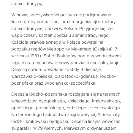
administracyjną.
W nowej rzeczywistości politycznej podejmowano
liczne próby normalizacji oraz reorganizacji struktury
administracyjnej Cerkwi w Polsce. Przyjmuje się, że
współczesny kształt podziału administracyjnego
Kościoła prawosławnego w Polsce powstał na
początku rządów Metropolity Makarego (Oksijuka). 7
września 1951 r. Sobór Biskupów pod przewodnictwem
tego hierarchy uchwalił nowy podział diecezjalny kraju.
Decyzją soboru powołane zostały 4 diecezje:
warszawsko-bielska, białostocko-gdańska, łódzko-
poznańska oraz wrocławsko-szczecińska.
Diecezja łódzko-poznańska rozciągała się na terenach
województw: bydgoskiego, kieleckiego, krakowskiego,
opolskiego, poznańskiego, łódzkiego i rzeszowskiego.
Na terenie tego biskupstwa znajdowały się 3 dekanaty:
łódzki, krakowski i bydgoski. Diecezja liczyła wówczas
15 parafii i 4479 wiernych. Pierwszym ordynariuszem