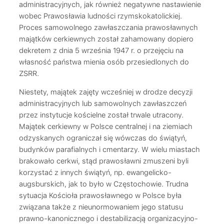
administracyjnych, jak również negatywne nastawienie
wobec Prawosławia ludności rzymskokatolickiej.
Proces samowolnego zawłaszczania prawosławnych
majątków cerkiewnych został zahamowany dopiero
dekretem z dnia 5 września 1947 r. o przejęciu na
własność państwa mienia osób przesiedlonych do
ZSRR.
Niestety, majątek zajęty wcześniej w drodze decyzji
administracyjnych lub samowolnych zawłaszczeń
przez instytucje kościelne został trwale utracony.
Majątek cerkiewny w Polsce centralnej i na ziemiach
odzyskanych ograniczał się wówczas do świątyń,
budynków parafialnych i cmentarzy. W wielu miastach
brakowało cerkwi, stąd prawosławni zmuszeni byli
korzystać z innych świątyń, np. ewangelicko-
augsburskich, jak to było w Częstochowie. Trudna
sytuacja Kościoła prawosławnego w Polsce była
związana także z nieunormowaniem jego statusu
prawno-kanonicznego i destabilizacją organizacyjno-