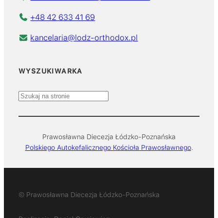
+48 42 633 41 69
kancelaria@lodz-orthodox.pl
WYSZUKIWARKA
S
z
u
k
Prawosławna Diecezja Łódzko-Poznańska
a
Polskiego Autokefalicznego Kościoła Prawosławnego
.
j
© Prawosławna Diecezja Łódzko-Poznańska