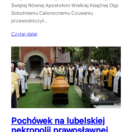
Świętej Równej Apostołom Wielkiej Księżnej Olgi.
Sobotniemu Całonocnemu Czuwaniu
przewodniczył…
Czytaj dalej
Pochówek na lubelskiej
nekropolii prawosławnej