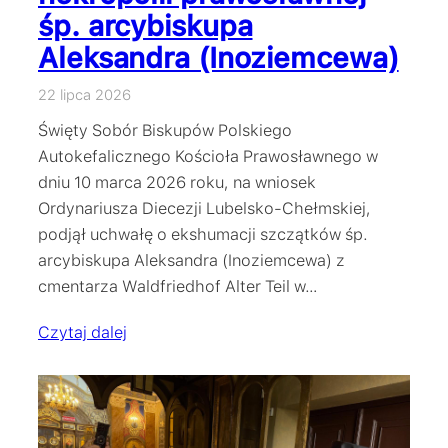
śp. arcybiskupa
Aleksandra (Inoziemcewa)
22 lipca 2026
Święty Sobór Biskupów Polskiego
Autokefalicznego Kościoła Prawosławnego w
dniu 10 marca 2026 roku, na wniosek
Ordynariusza Diecezji Lubelsko-Chełmskiej,
podjął uchwałę o ekshumacji szczątków śp.
arcybiskupa Aleksandra (Inoziemcewa) z
cmentarza Waldfriedhof Alter Teil w…
Czytaj dalej