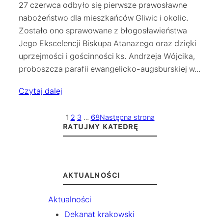
27 czerwca odbyło się pierwsze prawosławne
nabożeństwo dla mieszkańców Gliwic i okolic.
Zostało ono sprawowane z błogosławieństwa
Jego Ekscelencji Biskupa Atanazego oraz dzięki
uprzejmości i gościnności ks. Andrzeja Wójcika,
proboszcza parafii ewangelicko-augsburskiej w…
Czytaj dalej
1
2
3
…
68
Następna strona
RATUJMY KATEDRĘ
AKTUALNOŚCI
Aktualności
Dekanat krakowski