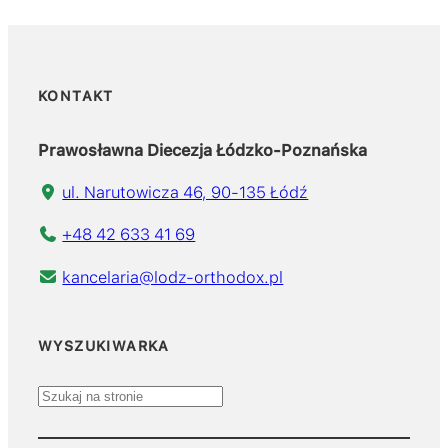
KONTAKT
Prawosławna Diecezja Łódzko-Poznańska
ul. Narutowicza 46, 90-135 Łódź
+48 42 633 41 69
kancelaria@lodz-orthodox.pl
WYSZUKIWARKA
S
z