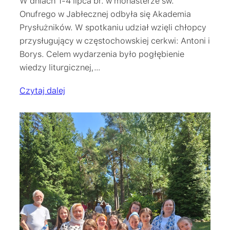
W dniach 1-4 lipca br. w monasterze św.
Onufrego w Jabłecznej odbyła się Akademia
Prysłużników. W spotkaniu udział wzięli chłopcy
przysługujący w częstochowskiej cerkwi: Antoni i
Borys. Celem wydarzenia było pogłębienie
wiedzy liturgicznej,…
Czytaj dalej