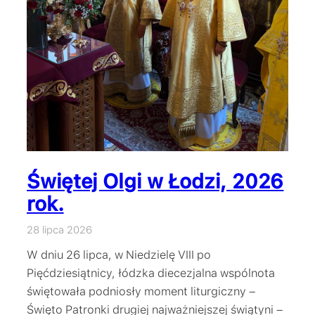
Świętej Olgi w Łodzi, 2026
rok.
28 lipca 2026
W dniu 26 lipca, w Niedzielę VIII po
Pięćdziesiątnicy, łódzka diecezjalna wspólnota
świętowała podniosły moment liturgiczny –
Święto Patronki drugiej najważniejszej świątyni –