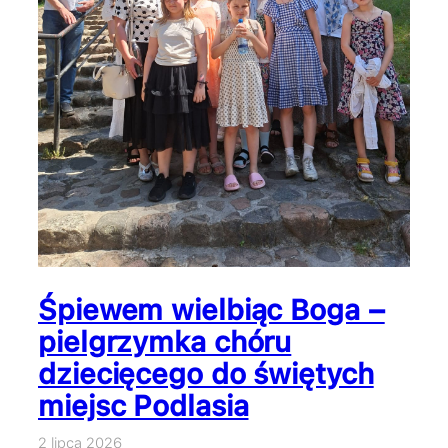
Śpiewem wielbiąc Boga –
pielgrzymka chóru
dziecięcego do świętych
miejsc Podlasia
2 lipca 2026