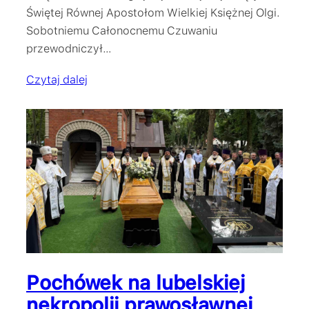
Świętej Równej Apostołom Wielkiej Księżnej Olgi.
Sobotniemu Całonocnemu Czuwaniu
przewodniczył…
Czytaj dalej
Pochówek na lubelskiej
nekropolii prawosławnej