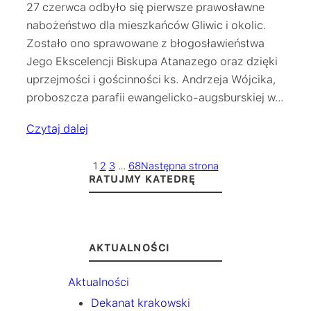
27 czerwca odbyło się pierwsze prawosławne
nabożeństwo dla mieszkańców Gliwic i okolic.
Zostało ono sprawowane z błogosławieństwa
Jego Ekscelencji Biskupa Atanazego oraz dzięki
uprzejmości i gościnności ks. Andrzeja Wójcika,
proboszcza parafii ewangelicko-augsburskiej w…
Czytaj dalej
1
2
3
…
68
Następna strona
RATUJMY KATEDRĘ
AKTUALNOŚCI
Aktualności
Dekanat krakowski