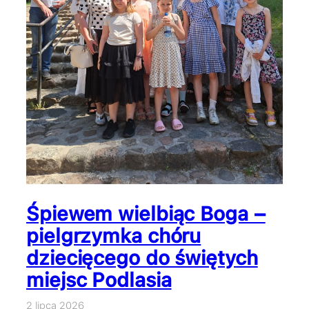
Śpiewem wielbiąc Boga –
pielgrzymka chóru
dziecięcego do świętych
miejsc Podlasia
2 lipca 2026