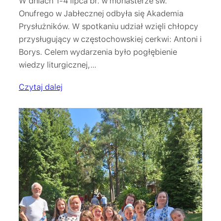
W dniach 1-4 lipca br. w monasterze św.
Onufrego w Jabłecznej odbyła się Akademia
Prysłużników. W spotkaniu udział wzięli chłopcy
przysługujący w częstochowskiej cerkwi: Antoni i
Borys. Celem wydarzenia było pogłębienie
wiedzy liturgicznej,…
Czytaj dalej