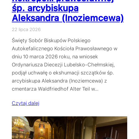
śp. arcybiskupa
Aleksandra (Inoziemcewa)
22 lipca 2026
Święty Sobór Biskupów Polskiego
Autokefalicznego Kościoła Prawosławnego w
dniu 10 marca 2026 roku, na wniosek
Ordynariusza Diecezji Lubelsko-Chełmskiej,
podjął uchwałę o ekshumacji szczątków śp.
arcybiskupa Aleksandra (Inoziemcewa) z
cmentarza Waldfriedhof Alter Teil w…
Czytaj dalej