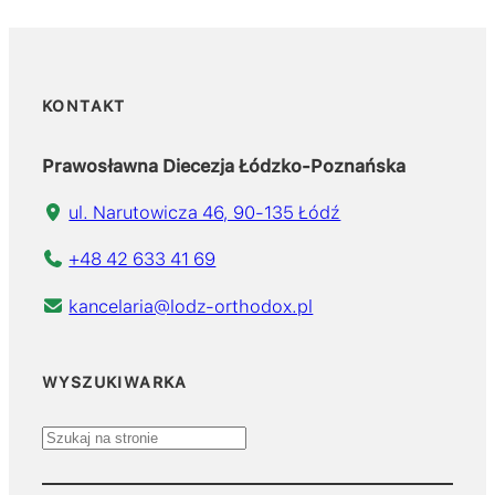
KONTAKT
Prawosławna Diecezja Łódzko-Poznańska
ul. Narutowicza 46, 90-135 Łódź
+48 42 633 41 69
kancelaria@lodz-orthodox.pl
WYSZUKIWARKA
S
z