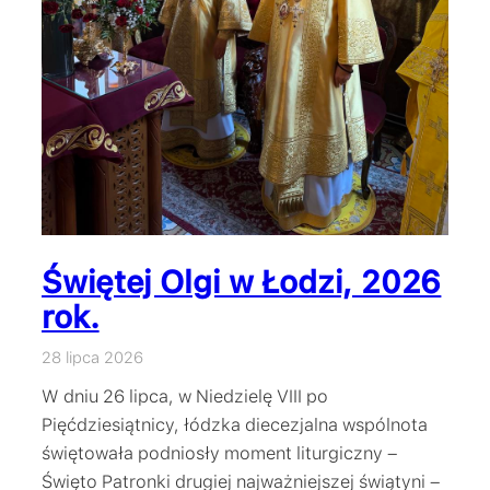
Świętej Olgi w Łodzi, 2026
rok.
28 lipca 2026
W dniu 26 lipca, w Niedzielę VIII po
Pięćdziesiątnicy, łódzka diecezjalna wspólnota
świętowała podniosły moment liturgiczny –
Święto Patronki drugiej najważniejszej świątyni –