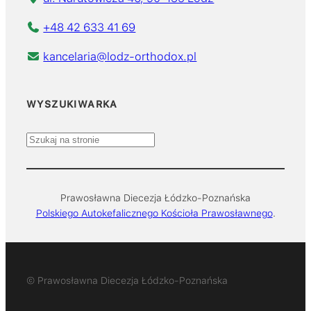
+48 42 633 41 69
kancelaria@lodz-orthodox.pl
WYSZUKIWARKA
S
z
u
k
Prawosławna Diecezja Łódzko-Poznańska
a
Polskiego Autokefalicznego Kościoła Prawosławnego
.
j
© Prawosławna Diecezja Łódzko-Poznańska