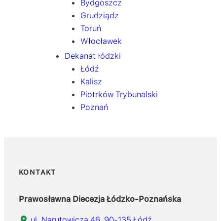
Bydgoszcz
Grudziądz
Toruń
Włocławek
Dekanat łódzki
Łódź
Kalisz
Piotrków Trybunalski
Poznań
KONTAKT
Prawosławna Diecezja Łódzko-Poznańska
ul. Narutowicza 46, 90-135 Łódź