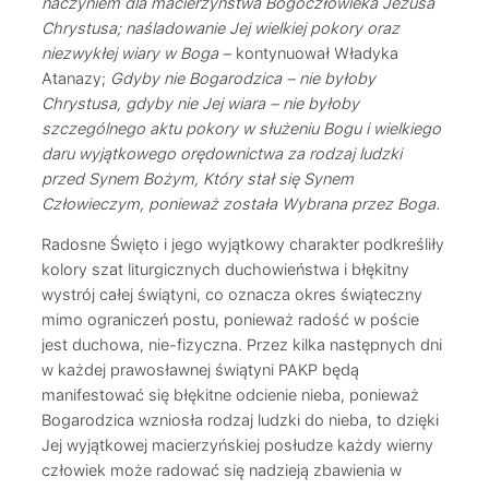
naczyniem dla macierzyństwa Bogoczłowieka Jezusa
Chrystusa; naśladowanie Jej wielkiej pokory oraz
niezwykłej wiary w Boga
– kontynuował Władyka
Atanazy;
Gdyby nie Bogarodzica – nie byłoby
Chrystusa, gdyby nie Jej wiara – nie byłoby
szczególnego aktu pokory w służeniu Bogu i wielkiego
daru wyjątkowego orędownictwa za rodzaj ludzki
przed Synem Bożym, Który stał się Synem
Człowieczym, ponieważ została Wybrana przez Boga.
Radosne Święto i jego wyjątkowy charakter podkreśliły
kolory szat liturgicznych duchowieństwa i błękitny
wystrój całej świątyni, co oznacza okres świąteczny
mimo ograniczeń postu, ponieważ radość w poście
jest duchowa, nie-fizyczna. Przez kilka następnych dni
w każdej prawosławnej świątyni PAKP będą
manifestować się błękitne odcienie nieba, ponieważ
Bogarodzica wzniosła rodzaj ludzki do nieba, to dzięki
Jej wyjątkowej macierzyńskiej posłudze każdy wierny
człowiek może radować się nadzieją zbawienia w