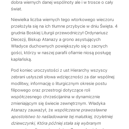
dobra wiernych danej wspólnoty ale i w trosce o cały
świat.
Niewielka liczba wiernych tego wtorkowego wieczoru
przełożyła się na ich tłumne przybycie w dniu Święta. 4
grudnia Boskiej Liturgii przewodniczył Ordynariusz
Diecezji, Biskup Atanazy a grono asystujących
Władyce duchownych powiększyło się o zacnych
gości, którzy w naszej parafii ofiarnie niosą posługę
kapłańską.
Pod koniec uroczystości z ust Hierarchy wszyscy
zebrani usłyszeli słowa wdzięczności za dar wspólnej
modlitwy, informację o liturgicznym okresie postu
filipowego oraz przestrogi dotyczące roli
współczesnego chrześcijanina w dynamicznie
zmieniającym się świecie zewnętrznym. Władyka
Atanazy zauważył, że
współczesne prawosławne
apostolstwo to naśladowanie tej malutkiej, trzyletniej
dziewczynki, Która później stała się wybranym