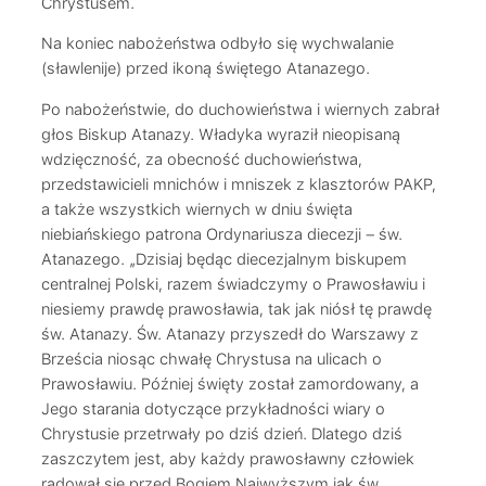
Chrystusem.
Na koniec nabożeństwa odbyło się wychwalanie
(sławlenije) przed ikoną świętego Atanazego.
Po nabożeństwie, do duchowieństwa i wiernych zabrał
głos Biskup Atanazy. Władyka wyraził nieopisaną
wdzięczność, za obecność duchowieństwa,
przedstawicieli mnichów i mniszek z klasztorów PAKP,
a także wszystkich wiernych w dniu święta
niebiańskiego patrona Ordynariusza diecezji – św.
Atanazego. „Dzisiaj będąc diecezjalnym biskupem
centralnej Polski, razem świadczymy o Prawosławiu i
niesiemy prawdę prawosławia, tak jak niósł tę prawdę
św. Atanazy. Św. Atanazy przyszedł do Warszawy z
Brześcia niosąc chwałę Chrystusa na ulicach o
Prawosławiu. Później święty został zamordowany, a
Jego starania dotyczące przykładności wiary o
Chrystusie przetrwały po dziś dzień. Dlatego dziś
zaszczytem jest, aby każdy prawosławny człowiek
radował się przed Bogiem Najwyższym jak św.