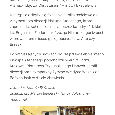
Atanazy idąc za Chrystusem” – mówił Ekscelencja,
Następnie odbyły się życzenia okolicznościowe dla
Arcypasterza diecezji Biskupa Atanazego, które
zapoczątkował dziekan i proboszcz katedry łódzkiej
ks. Eugeniusz Fiedorczuk życząc Hierarsze gorliwości
w prowadzeniu diecezji jaką posiadał św. Atanazy
Brzeski.
Po wzruszających słowach do Najprzewielebniejszego
Biskupa Atanazego podchodzili wierni z Łodzi,
Krakowa, Piotrkowa Trybunalskiego i innych parafii
diecezji oraz sympatycy życząc Władyce Wszelkich
Bożych łask w dziele zbawienia.
tekst: ks. Marcin Bielawski
zdjęcia: ks. Marcin Bielawski, lektor Volodymyr
Yukhymuk