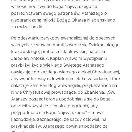
wznosił modlitwy do Boga Najwyższego za
pośrednictwem swego patrona św. Atanazego o
nieograniczoną miłość Bożą z Ołtarza Niebiańskiego
za rodzaj ludzki.
Po odczytaniu perykopy ewangelicznej do obecnych
wiernych ze słowem homilii zwrócił się Dziekan okręgu
krakowskiego, proboszcz krakowskiej parafii ks.
Jarosław Antosiuk. Kapłan w swoim wystąpieniu
przybliżył życie Wielkiego Świętego Atanazego
nawiązując do każdego wiernego cerkwi Chrystusowej,
aby współczesny człowiek pamiętał o zasadach, które
nakazuje Sam Pan Bóg w ewangelii, przykazaniach na
Niwie Chrystusowej prowadzącej do Zbawienia. „Św.
Atanazy poszedł droga upodobniania się do Boga,
odrzucił wszystkie ziemskie pragnienia, aby
przypodobać się Bogu Najwyższemu” – mówił
kaznodzieja, zaznaczając, że każdy człowiek na
przykładzie św. Atanazego powinien podążać za