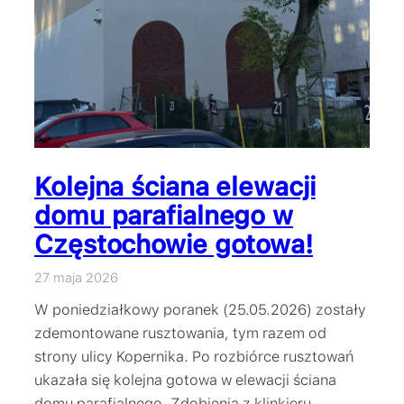
Kolejna ściana elewacji
domu parafialnego w
Częstochowie gotowa!
27 maja 2026
W poniedziałkowy poranek (25.05.2026) zostały
zdemontowane rusztowania, tym razem od
strony ulicy Kopernika. Po rozbiórce rusztowań
ukazała się kolejna gotowa w elewacji ściana
domu parafialnego. Zdobienia z klinkieru