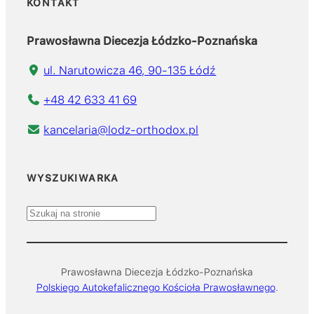
KONTAKT
Prawosławna Diecezja Łódzko-Poznańska
ul. Narutowicza 46, 90-135 Łódź
+48 42 633 41 69
kancelaria@lodz-orthodox.pl
WYSZUKIWARKA
S
z
u
k
Prawosławna Diecezja Łódzko-Poznańska
a
Polskiego Autokefalicznego Kościoła Prawosławnego
.
j