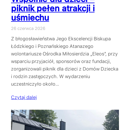
piknik pełen atrakcji i
uśmiechu
26 czerwca 2026
Z błogosławieństwa Jego Ekscelencji Biskupa
Łódzkiego i Poznańskiego Atanazego
wolontariusze Ośrodka Miłosierdzia „Eleos”, przy
wsparciu przyjaciół, sponsorów oraz fundacji,
zorganizowali piknik dla dzieci z Domów Dziecka
i rodzin zastępczych. W wydarzeniu
uczestniczyło około…
Czytaj dalej